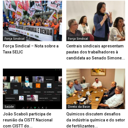
Força Sindical
Força Sindical
Força Sindical – Nota sobre a
Centrais sindicais apresentam
Taxa SELIC
pautas dos trabalhadores à
candidata ao Senado Simone...
Saúde
Direto da Base
João Scaboli participa de
Químicos discutem desafios
reunião da CISTT Nacional
da indústria química e do setor
com CISTT do...
de fertilizantes...