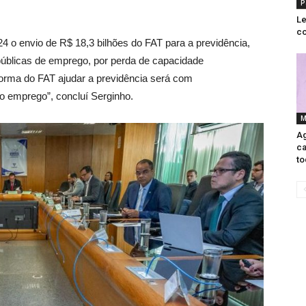
P
Le
co
4 o envio de R$ 18,3 bilhões do FAT para a previdência,
s públicas de emprego, por perda de capacidade
 forma do FAT ajudar a previdência será com
o emprego”, concluí Serginho.
M
Ag
ca
to