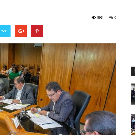
893
0
tter