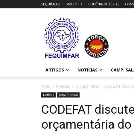
FEQUIMFAR
DIRETORIA
COLÔNIA DE FÉRIAS
CONV
FEQUIMFAR
ARTIGOS
NOTÍCIAS
CAMP. SAL
Início
Notícias
Força Sindical
CODEFAT discute 
Notícias
Força Sindical
CODEFAT discute
orçamentária do 