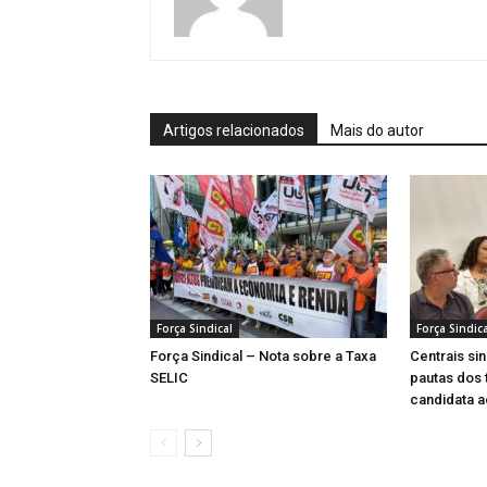
Artigos relacionados
Mais do autor
Força Sindical
Força Sindica
Força Sindical – Nota sobre a Taxa
Centrais si
SELIC
pautas dos 
candidata 