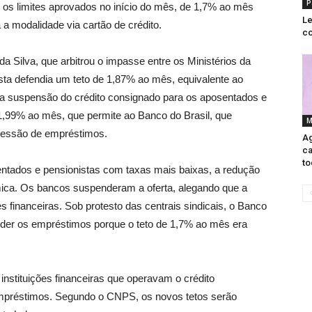
P
ue os limites aprovados no início do mês, de 1,7% ao mês
Le
a modalidade via cartão de crédito.
co
da Silva, que arbitrou o impasse entre os Ministérios da
sta defendia um teto de 1,87% ao mês, equivalente ao
a suspensão do crédito consignado para os aposentados e
 1,99% ao mês, que permite ao Banco do Brasil, que
M
cessão de empréstimos.
Ag
ca
to
sentados e pensionistas com taxas mais baixas, a redução
mica. Os bancos suspenderam a oferta, alegando que a
s financeiras. Sob protesto das centrais sindicais, o Banco
der os empréstimos porque o teto de 1,7% ao mês era
nstituições financeiras que operavam o crédito
mpréstimos. Segundo o CNPS, os novos tetos serão