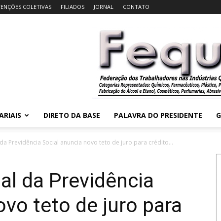
ENÇÕES COLETIVAS
FILIADOS
JORNAL
CONTATO
ARIAIS
DIRETO DA BASE
PALAVRA DO PRESIDENTE
G
a Previdência Social anuncia novo teto de juro para crédito...
al da Previdência
ovo teto de juro para