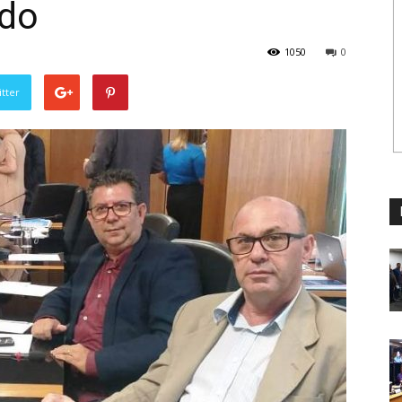
ado
1050
0
tter