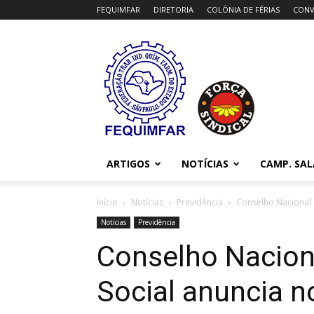
FEQUIMFAR
DIRETORIA
COLÔNIA DE FÉRIAS
CONV
FEQUIMFAR
ARTIGOS
NOTÍCIAS
CAMP. SAL
Início
Notícias
Previdência
Conselho Nacional d
Notícias
Previdência
Conselho Nacion
Social anuncia n