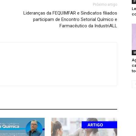
P
Próximo artigo
Le
Lideranças da FEQUIMFAR e Sindicatos filiados
co
participam de Encontro Setorial Químico e
Farmacêutico da IndustriALL
M
Ag
ca
to