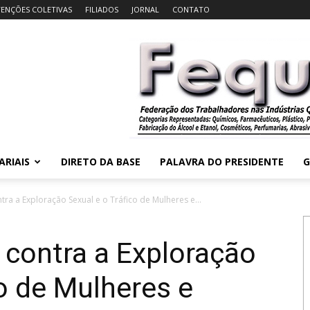
ENÇÕES COLETIVAS
FILIADOS
JORNAL
CONTATO
ARIAIS
DIRETO DA BASE
PALAVRA DO PRESIDENTE
G
ntra a Exploração Sexual e o Tráfico de Mulheres e...
l contra a Exploração
co de Mulheres e