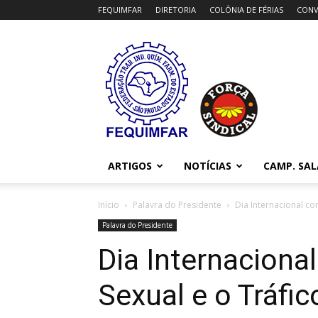
FEQUIMFAR
DIRETORIA
COLÔNIA DE FÉRIAS
CONV
FEQUIMFAR
ARTIGOS
NOTÍCIAS
CAMP. SAL
Início
Palavra do Presidente
Dia Internacional co
Palavra do Presidente
Dia Internaciona
Sexual e o Tráfi