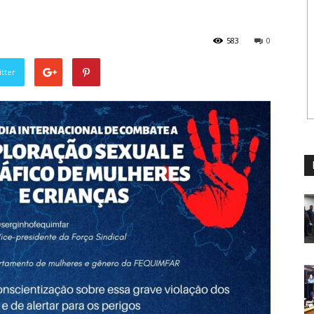
583
0
tter