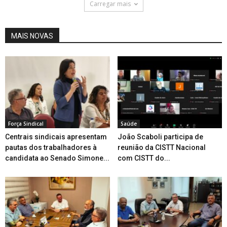
Carregar mais
MAIS NOVAS
Força Sindical
Saúde
Centrais sindicais apresentam
João Scaboli participa de
pautas dos trabalhadores à
reunião da CISTT Nacional
candidata ao Senado Simone...
com CISTT do...