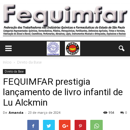
Início
Direto da Base
Direto da Base
FEQUIMFAR prestigia
lançamento de livro infantil de
Lu Alckmin
De
Amanda
-
23 de março de 2024
954
0