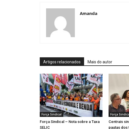
Amanda
Artigos relacionados
Mais do autor
Força Sindical
Força Sindica
Força Sindical – Nota sobre a Taxa
Centrais si
SELIC
pautas dos 