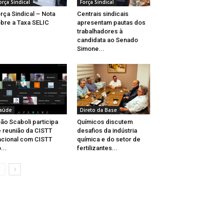
orça Sindical
Força Sindical
rça Sindical – Nota
Centrais sindicais
bre a Taxa SELIC
apresentam pautas dos
trabalhadores à
candidata ao Senado
Simone...
aúde
Direto da Base
ão Scaboli participa
Químicos discutem
 reunião da CISTT
desafios da indústria
cional com CISTT
química e do setor de
...
fertilizantes...