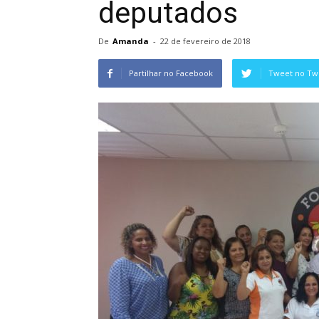
deputados
De
Amanda
-
22 de fevereiro de 2018
Partilhar no Facebook
Tweet no Twi