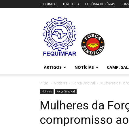
FEQUIMFAR
DIRETORIA
COLÔNIA DE FÉRIAS
CONV
FEQUIMFAR
ARTIGOS
NOTÍCIAS
CAMP. SAL
Início
Notícias
Força Sindical
Mulheres da Forç
Notícias
Força Sindical
Mulheres da Forç
compromisso aos