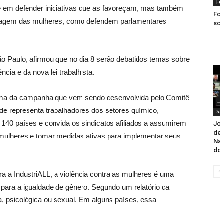
F
e em defender iniciativas que as favoreçam, mas também
Fo
imagem das mulheres, como defendem parlamentares
so
ão Paulo, afirmou que no dia 8 serão debatidos temas sobre
cia e da nova lei trabalhista.
tema da campanha que vem sendo desenvolvida pelo Comitê
ade representa trabalhadores dos setores químico,
S
 140 países e convida os sindicatos afiliados a assumirem
Jo
de
 mulheres e tomar medidas ativas para implementar seus
Na
do
a a IndustriALL, a violência contra as mulheres é uma
 para a igualdade de gênero. Segundo um relatório da
, psicológica ou sexual. Em alguns países, essa