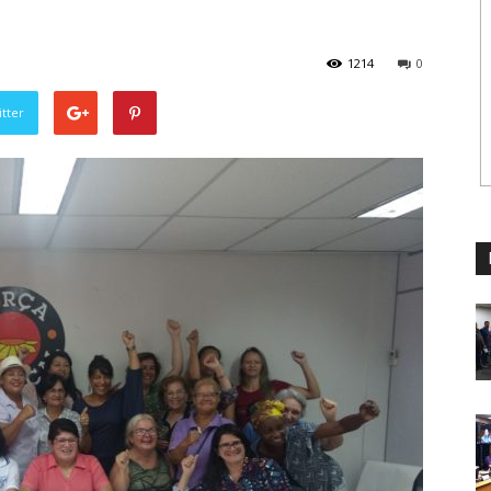
1214
0
tter