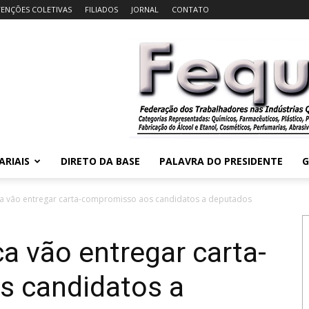
ENÇÕES COLETIVAS
FILIADOS
JORNAL
CONTATO
ARIAIS
DIRETO DA BASE
PALAVRA DO PRESIDENTE
G
a vão entregar carta-compromisso aos candidatos a deputados
a vão entregar carta-
 candidatos a