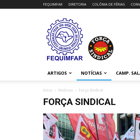
FEQUIMFAR
DIRETORIA
COLÔNIA DE FÉRIAS
CONV
FEQUIMFAR
ARTIGOS
NOTÍCIAS
CAMP. SAL
Início
Notícias
Força Sindical
FORÇA SINDICAL