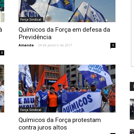
Força Sindical
à
Químicos da Força em defesa da
Previdência
Amanda
-
24 de janeiro de 2017
0
0
Força Sindical
Químicos da Força protestam
contra juros altos