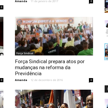
Amanda
-
11 de janeiro de 2017
0
0
Força Sindical
Força Sindical prepara atos por
mudanças na reforma da
Previdência
Amanda
-
12 de dezembro de 2016
0
0