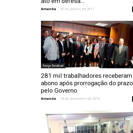
ato em defesa...
Amanda
-
20 de janeiro de 2017
Força Sindical
281 mil trabalhadores receberam
abono após prorrogação do prazo
pelo Governo
Amanda
-
14 de dezembro de 2016