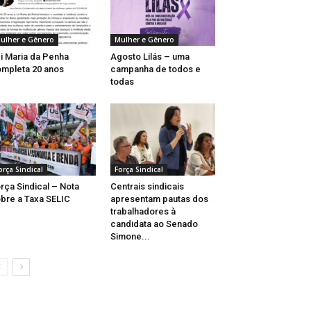
ulher e Gênero
Mulher e Gênero
i Maria da Penha
Agosto Lilás – uma
mpleta 20 anos
campanha de todos e
todas
orça Sindical
Força Sindical
rça Sindical – Nota
Centrais sindicais
bre a Taxa SELIC
apresentam pautas dos
trabalhadores à
candidata ao Senado
Simone...