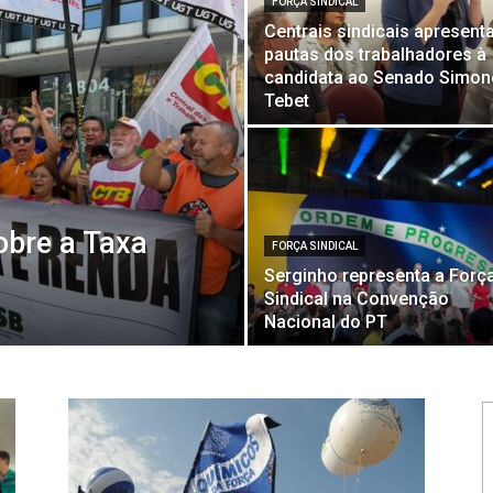
FORÇA SINDICAL
Centrais sindicais apresen
pautas dos trabalhadores à
candidata ao Senado Simon
Tebet
obre a Taxa
FORÇA SINDICAL
Serginho representa a Forç
Sindical na Convenção
Nacional do PT