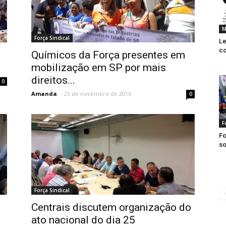
M
Força Sindical
Le
co
Químicos da Força presentes em
mobilização em SP por mais
direitos...
0
Amanda
-
25 de novembro de 2016
0
F
Fo
so
Força Sindical
Centrais discutem organização do
ato nacional do dia 25