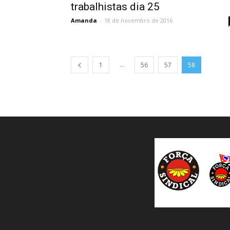
trabalhistas dia 25
Amanda
-
18 de novembro de 2016
...
1
56
57
58