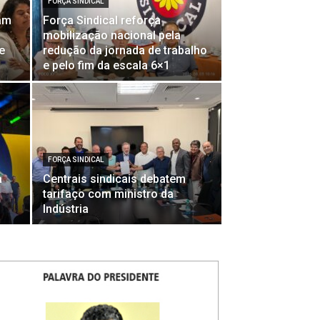
FORÇA SINDICAL
tam
Força Sindical reforça
mobilização nacional pela
e
redução da jornada de trabalho
e pelo fim da escala 6×1
FORÇA SINDICAL
a
Centrais sindicais debatem
tarifaço com ministro da
Indústria