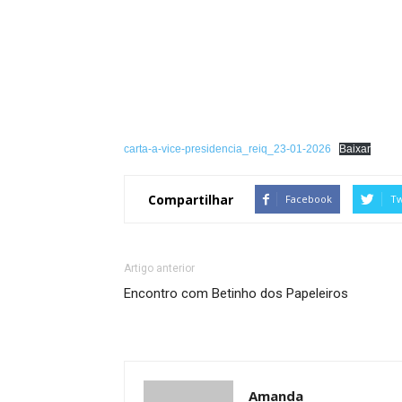
carta-a-vice-presidencia_reiq_23-01-2026
Baixar
Compartilhar
Facebook
Tw
Artigo anterior
Encontro com Betinho dos Papeleiros
Amanda