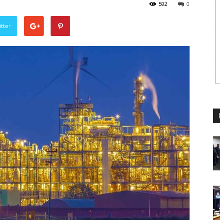
592
0
tter