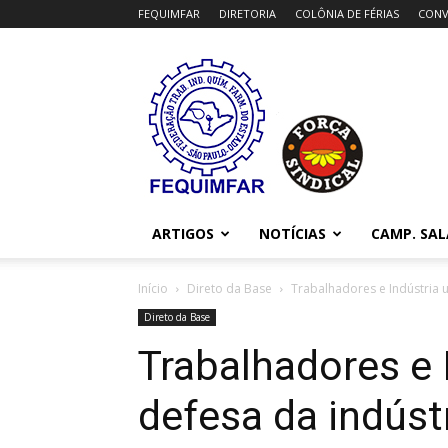
FEQUIMFAR
DIRETORIA
COLÔNIA DE FÉRIAS
CONV
FEQUIMFAR
ARTIGOS
NOTÍCIAS
CAMP. SAL
Início
Direto da Base
Trabalhadores e Indústria 
Direto da Base
Trabalhadores e 
defesa da indúst