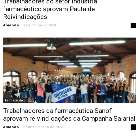
Trabalhadores do setor industrial
farmacêutico aprovam Pauta de
Reivindicações
Amanda
-
1 de março de 2024
0
Farmacêutico
Trabalhadores da farmacêutica Sanofi
aprovam reivindicações da Campanha Salarial
Amanda
-
27 de fevereiro de 2024
0