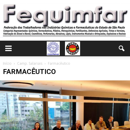
Início
Camp. Salariais
Farmacêutico
FARMACÊUTICO