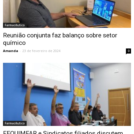
Farmacêutico
Reunião conjunta faz balanço sobre setor
químico
Amanda
-
23 de fevereiro de 2024
0
Farmacêutico
FEQUIMFAR e Sindicatos filiados discutem