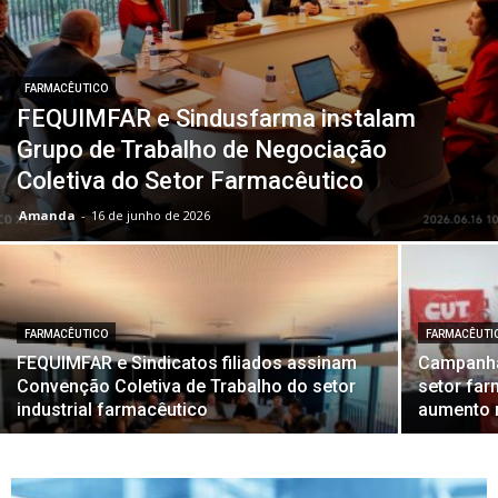
FARMACÊUTICO
FEQUIMFAR e Sindusfarma instalam
Grupo de Trabalho de Negociação
Coletiva do Setor Farmacêutico
Amanda
-
16 de junho de 2026
FARMACÊUTICO
FARMACÊUTI
FEQUIMFAR e Sindicatos filiados assinam
Campanha 
Convenção Coletiva de Trabalho do setor
setor fa
industrial farmacêutico
aumento 