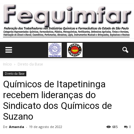
Início
Direto da Base
Direto da Base
Químicos de Itapetininga
recebem lideranças do
Sindicato dos Químicos de
Suzano
De
Amanda
-
19 de agosto de 2022
685
0