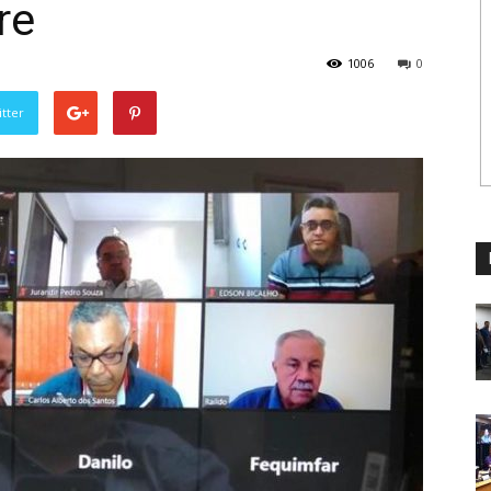
re
1006
0
tter