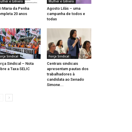
ulher e Gênero
Mulher e Gênero
i Maria da Penha
Agosto Lilás – uma
mpleta 20 anos
campanha de todos e
todas
orça Sindical
Força Sindical
rça Sindical – Nota
Centrais sindicais
bre a Taxa SELIC
apresentam pautas dos
trabalhadores à
candidata ao Senado
Simone...