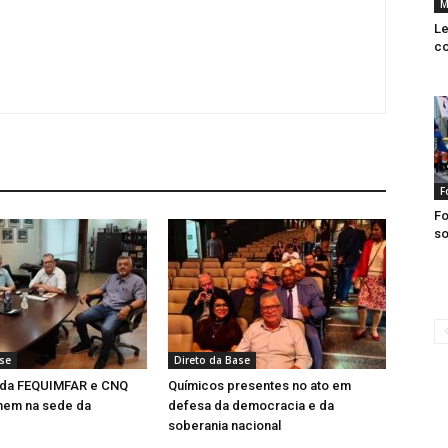
M
Le
co
F
Fo
so
ase
Direto da Base
 da FEQUIMFAR e CNQ
Químicos presentes no ato em
nem na sede da
defesa da democracia e da
soberania nacional