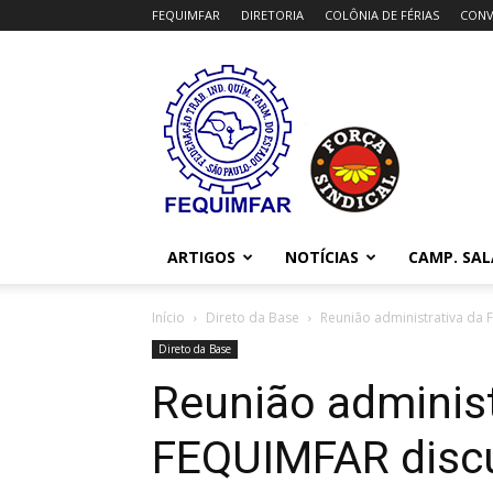
FEQUIMFAR
DIRETORIA
COLÔNIA DE FÉRIAS
CONV
FEQUIMFAR
ARTIGOS
NOTÍCIAS
CAMP. SAL
Início
Direto da Base
Reunião administrativa da
Direto da Base
Reunião administ
FEQUIMFAR discu