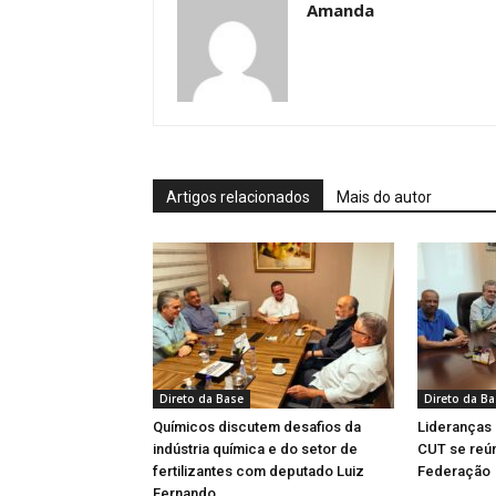
Amanda
Artigos relacionados
Mais do autor
Direto da Base
Direto da B
Químicos discutem desafios da
Lideranças
indústria química e do setor de
CUT se reú
fertilizantes com deputado Luiz
Federação
Fernando