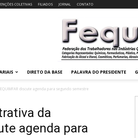
ENÇÕES COLETIVAS
FILIADOS
JORNAL
CONTATO
ARIAIS
DIRETO DA BASE
PALAVRA DO PRESIDENTE
G
 FEQUIMFAR discute agenda para segundo semestre
rativa da
te agenda para