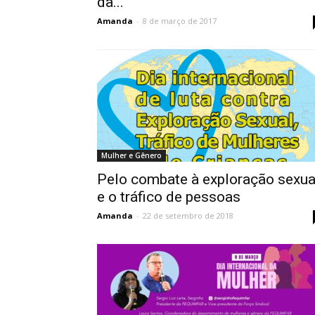
da...
Amanda
-
8 de março de 2017
Mulher e Gênero
Pelo combate à exploração sexua
e o tráfico de pessoas
Amanda
-
22 de setembro de 2018