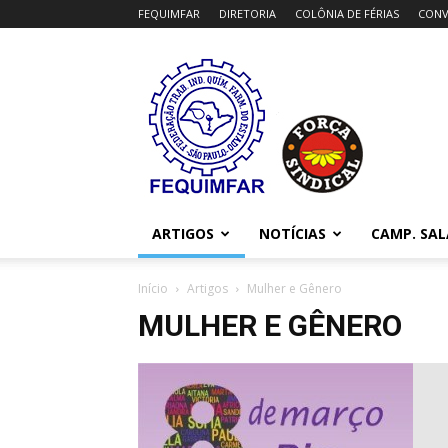
FEQUIMFAR
DIRETORIA
COLÔNIA DE FÉRIAS
CONV
FEQUIMFAR
ARTIGOS
NOTÍCIAS
CAMP. SAL
Início
Artigos
Mulher e Gênero
MULHER E GÊNERO