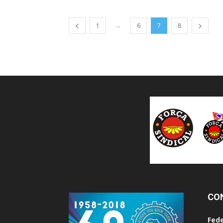
...
1
6
7
8
CO
Fede