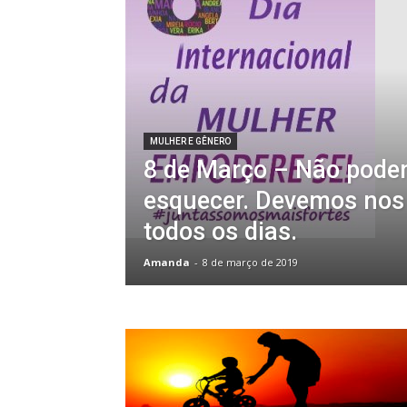
MULHER E GÊNERO
8 de Março – Não pod
esquecer. Devemos nos
todos os dias.
Amanda
-
8 de março de 2019