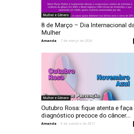
Mulher e Gênero
8 de Março – Dia Internacional d
Mulher
Amanda
-
7 de março de 2026
Mulher e Gênero
Outubro Rosa: fique atenta e faça
diagnóstico precoce do câncer...
Amanda
-
9 de outubro de 2017