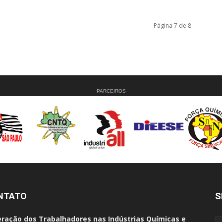
Página 7 de 8
PARCEIROS
NTATO
S
ração dos Trabalhadores nas Indústrias Químicas e