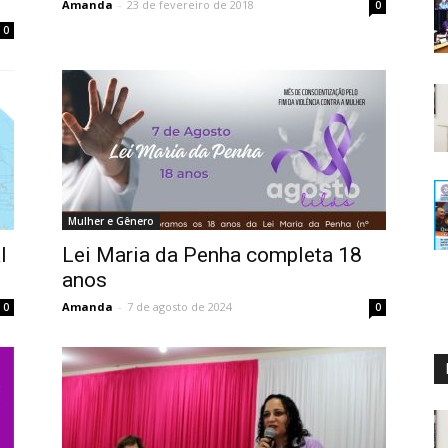
Amanda
-
23 de fevereiro de 2018
0
0
Mulher e Gênero
l
Lei Maria da Penha completa 18
anos
Amanda
-
7 de agosto de 2024
0
0