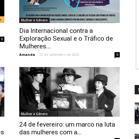
Mulher e Gênero
Dia Internacional contra a
Exploração Sexual e o Tráfico de
0
Mulheres...
Amanda
-
23 de setembro de 2022
0
Mulher e Gênero
24 de fevereiro: um marco na luta
es
das mulheres com a...