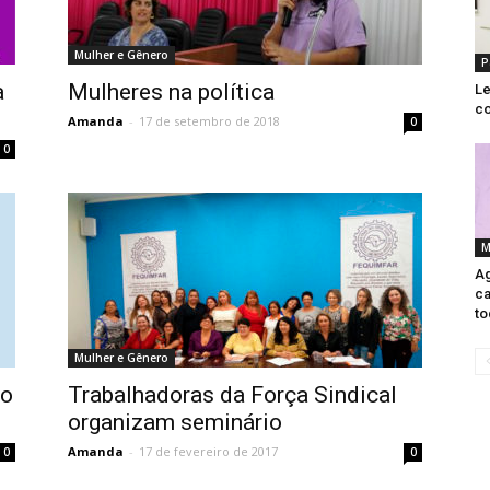
Mulher e Gênero
P
a
Mulheres na política
Le
co
Amanda
-
17 de setembro de 2018
0
0
M
Ag
ca
to
Mulher e Gênero
 o
Trabalhadoras da Força Sindical
organizam seminário
Amanda
-
17 de fevereiro de 2017
0
0