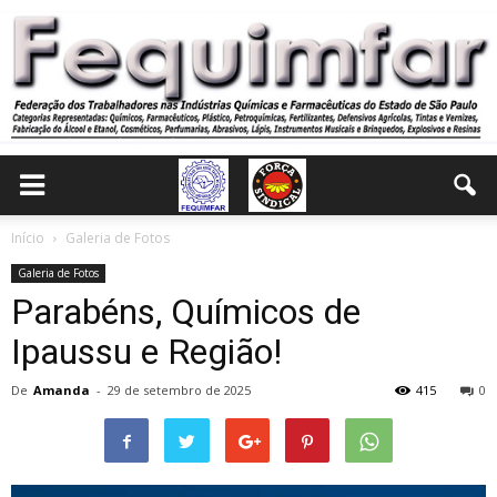
Início
Galeria de Fotos
Galeria de Fotos
Parabéns, Químicos de
Ipaussu e Região!
De
Amanda
-
29 de setembro de 2025
415
0