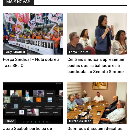
MAIS NOVAS
Força Sindical
Força Sindical
Força Sindical – Nota sobre a
Centrais sindicais apresentam
Taxa SELIC
pautas dos trabalhadores à
candidata ao Senado Simone...
Saúde
Direto da Base
João Scaboli participa de
Químicos discutem desafios