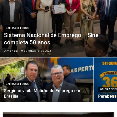
GALERIA DE FOTOS
Sistema Nacional de Emprego – Sine
completa 50 anos
Amanda
-
9 de outubro de 2025
GALERIA DE FOTOS
GALERIA DE 
Serginho visita Mutirão do Emprego em
Brasília
Parabéns,