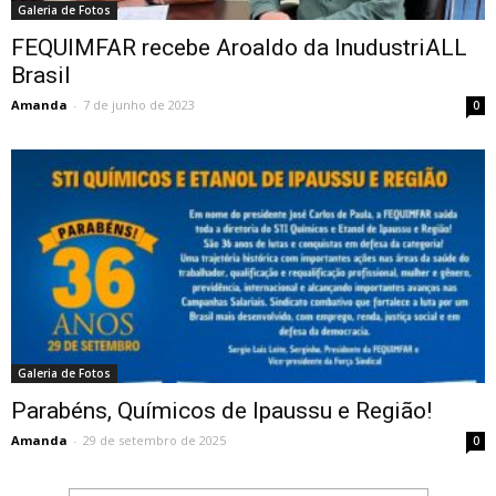
Galeria de Fotos
FEQUIMFAR recebe Aroaldo da InudustriALL
Brasil
Amanda
-
7 de junho de 2023
0
Galeria de Fotos
Parabéns, Químicos de Ipaussu e Região!
Amanda
-
29 de setembro de 2025
0