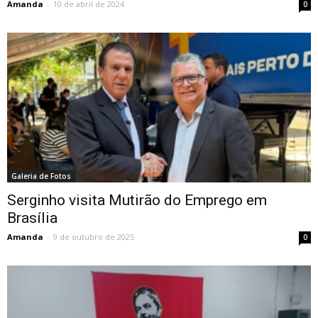
Amanda
-
10 de abril de 2024
0
Galeria de Fotos
Serginho visita Mutirão do Emprego em
Brasília
Amanda
-
9 de outubro de 2025
0